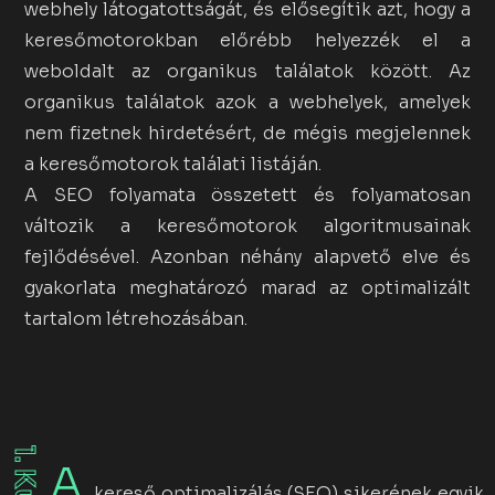
webhely látogatottságát, és elősegítik azt, hogy a
keresőmotorokban előrébb helyezzék el a
weboldalt az organikus találatok között. Az
organikus találatok azok a webhelyek, amelyek
nem fizetnek hirdetésért, de mégis megjelennek
a keresőmotorok találati listáján.
A SEO folyamata összetett és folyamatosan
változik a keresőmotorok algoritmusainak
fejlődésével. Azonban néhány alapvető elve és
gyakorlata meghatározó marad az optimalizált
tartalom létrehozásában.
A
kereső optimalizálás (SEO) sikerének egyik