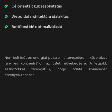
Célorientált kulcsszókutatás
Weboldal architektúra átalakítás
Betöltési idő optimalizálását
Nem kell időt és energiát pazarolnia tervezésre; inkább bízza
ránk és koncentráljon az üzleti növekedésre. A legjobb
eszközökkel támogatjuk, hogy ötlete könnyedén
érvényesülhessen.