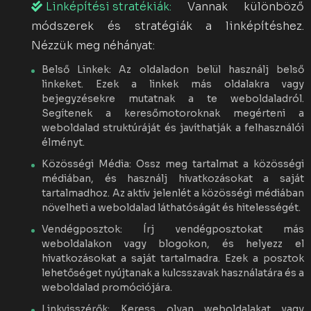
Linképítési stratékiák:
Vannak különböző
módszerek és stratégiák a linképítéshez.
Nézzük meg néhányat:
Belső Linkek: Az oldaladon belül használj belső
linkeket. Ezek a linkek más oldalakra vagy
bejegyzésekre mutatnak a te weboldaladról.
Segítenek a keresőmotoroknak megérteni a
weboldalad struktúráját és javíthatják a felhasználói
élményt.
Közösségi Média: Ossz meg tartalmat a közösségi
médiában, és használj hivatkozásokat a saját
tartalmadhoz. Az aktív jelenlét a közösségi médiában
növelheti a weboldalad láthatóságát és hitelességét.
Vendégposztok: Írj vendégposztokat más
weboldalakon vagy blogokon, és helyezz el
hivatkozásokat a saját tartalmadra. Ezek a posztok
lehetőséget nyújtanak a kulcsszavak használatára és a
weboldalad promóciójára.
Linkvisszérők: Keress olyan weboldalakat vagy