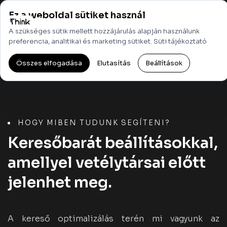
Ez a weboldal sütiket használ
Menü
A szükséges sütik mellett hozzájárulás alapján használunk
preferencia, analitikai és marketing sütiket.
Süti tájékoztató
Összes elfogadása
Elutasítás
Beállítások
HOGY MIBEN TUDUNK SEGÍTENI?
Keresőbarát beállításokkal,
amellyel vetélytársai előtt
jelenhet meg.
A kereső optimalizálás terén mi vagyunk az