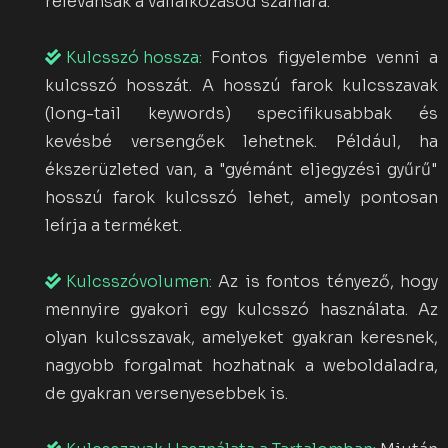
relevánsak a vállalkozásod számára.
Kulcsszó hossza:
Fontos figyelembe venni a
kulcsszó hosszát. A hosszú farok kulcsszavak
(long-tail keywords) specifikusabbak és
kevésbé versengőek lehetnek. Például, ha
ékszerüzleted van, a "gyémánt eljegyzési gyűrű"
hosszú farok kulcsszó lehet, amely pontosan
leírja a terméket.
Kulcsszóvolumen:
Az is fontos tényező, hogy
mennyire gyakori egy kulcsszó használata. Az
olyan kulcsszavak, amelyeket gyakran keresnek,
nagyobb forgalmat hozhatnak a weboldaladra,
de gyakran versenyesebbek is.