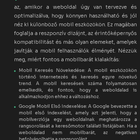
az, amikor a weboldal úgy van tervezve és
optimalizálva, hogy könnyen használható és jól
néz ki különböző mobil eszközökön. Ez magában
foglalja a reszponzív dizájnt, az érintőképernyős
kompatibilitást és más olyan elemeket, amelyek
javítják a mobil felhasználók élményét. Nézzük
meg, miért fontos a mobilbarát kialakítás:
Mobil Keresés Növekedése: A mobil eszközökön
történő internetezés és keresés egyre növekvő
trend. A mobil keresések száma folyamatosan
emelkedik, és fontos, hogy a weboldalad is
alkalmazkodjon ehhez a változáshoz.
Google Mobil Első Indexelése: A Google bevezette a
mobil első indexelést, amely azt jelenti, hogy a
mobilverziója egy weboldalnak meghatározza a
rangsorolását a keresőmotor találati listájában. Ha a
weboldalad nem mobilbarát, az negatívan
befolyásolhatja a rangsorolást.