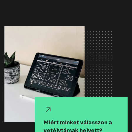
Miért minket válasszon a
vetélytársak helyett?