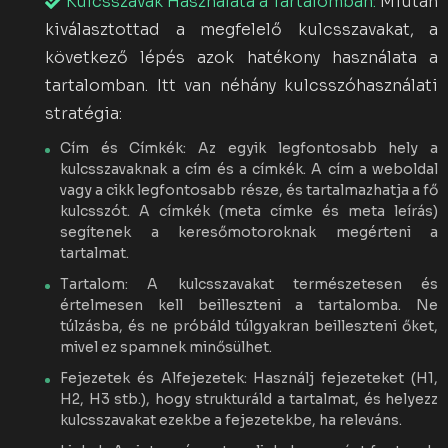
Kulcsszavak Használata a Tartalomban:
Miután
kiválasztottad a megfelelő kulcsszavakat, a
következő lépés azok hatékony használata a
tartalomban. Itt van néhány kulcsszóhasználati
stratégia:
Cím és Címkék: Az egyik legfontosabb hely a
kulcsszavaknak a cím és a címkék. A cím a weboldal
vagy a cikk legfontosabb része, és tartalmazhatja a fő
kulcsszót. A címkék (meta címke és meta leírás)
segítenek a keresőmotoroknak megérteni a
tartalmat.
Tartalom: A kulcsszavakat természetesen és
értelmesen kell beilleszteni a tartalomba. Ne
túlzásba, és ne próbáld túlgyakran beilleszteni őket,
mivel ez spamnek minősülhet.
Fejezetek és Alfejezetek: Használj fejezeteket (H1,
H2, H3 stb.), hogy strukturáld a tartalmat, és helyezz
kulcsszavakat ezekbe a fejezetekbe, ha releváns.