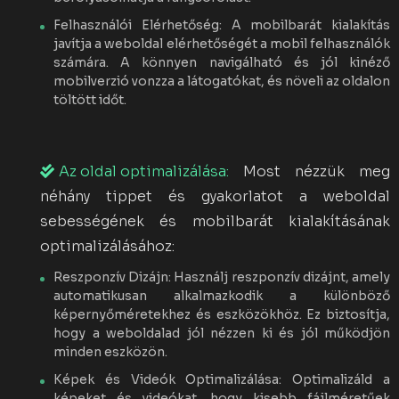
Felhasználói Elérhetőség: A mobilbarát kialakítás
javítja a weboldal elérhetőségét a mobil felhasználók
számára. A könnyen navigálható és jól kinéző
mobilverzió vonzza a látogatókat, és növeli az oldalon
töltött időt.
Az oldal optimalizálása:
Most nézzük meg
néhány tippet és gyakorlatot a weboldal
sebességének és mobilbarát kialakításának
optimalizálásához:
Reszponzív Dizájn: Használj reszponzív dizájnt, amely
automatikusan alkalmazkodik a különböző
képernyőméretekhez és eszközökhöz. Ez biztosítja,
hogy a weboldalad jól nézzen ki és jól működjön
minden eszközön.
Képek és Videók Optimalizálása: Optimalizáld a
képeket és videókat, hogy kisebb fájlméretűek