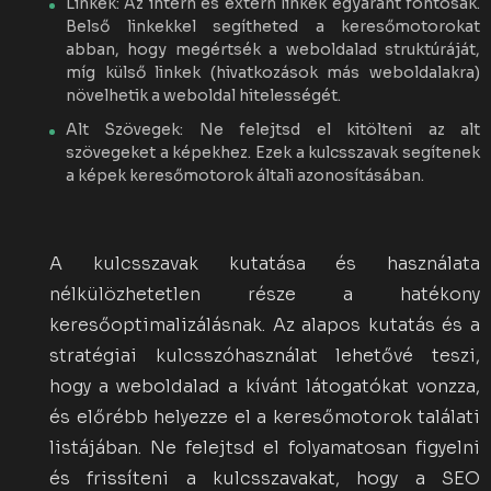
Linkek: Az intern és extern linkek egyaránt fontosak.
Belső linkekkel segítheted a keresőmotorokat
abban, hogy megértsék a weboldalad struktúráját,
míg külső linkek (hivatkozások más weboldalakra)
növelhetik a weboldal hitelességét.
Alt Szövegek: Ne felejtsd el kitölteni az alt
szövegeket a képekhez. Ezek a kulcsszavak segítenek
a képek keresőmotorok általi azonosításában.
A kulcsszavak kutatása és használata
nélkülözhetetlen része a hatékony
keresőoptimalizálásnak. Az alapos kutatás és a
stratégiai kulcsszóhasználat lehetővé teszi,
hogy a weboldalad a kívánt látogatókat vonzza,
és előrébb helyezze el a keresőmotorok találati
listájában. Ne felejtsd el folyamatosan figyelni
és frissíteni a kulcsszavakat, hogy a SEO